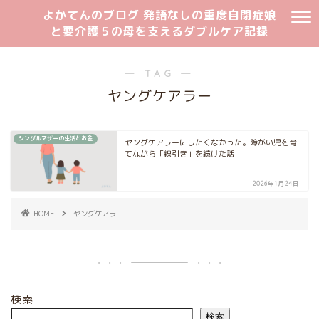
よかてんのブログ 発語なしの重度自閉症娘
と要介護５の母を支えるダブルケア記録
― TAG ―
ヤングケアラー
シングルマザーの生活とお金
ヤングケアラーにしたくなかった。障がい児を育
てながら「線引き」を続けた話
2026年1月24日
HOME
ヤングケアラー
検索
検索