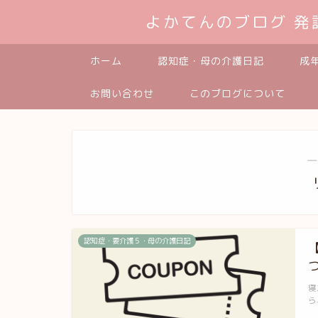
よかてんのブログ 
ホーム
認知症・母の介護日記
成
お問い合わせ
このブログについて
―
認知症・要介護５・母の介護日記
寝
ら