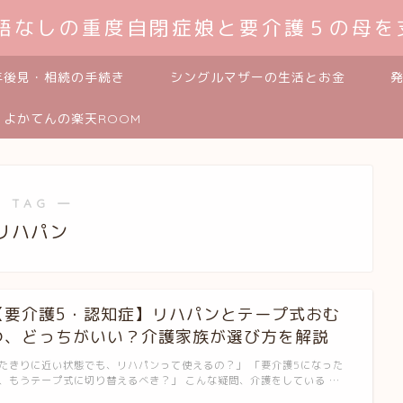
発語なしの重度自閉症娘と要介護５の母を
年後見・相続の手続き
シングルマザーの生活とお金
よかてんの楽天ROOM
 TAG ―
リハパン
【要介護5・認知症】リハパンとテープ式おむ
つ、どっちがいい？介護家族が選び方を解説
たきりに近い状態でも、リハパンって使えるの？」 「要介護5になった
、もうテープ式に切り替えるべき？」 こんな疑問、介護をしている …