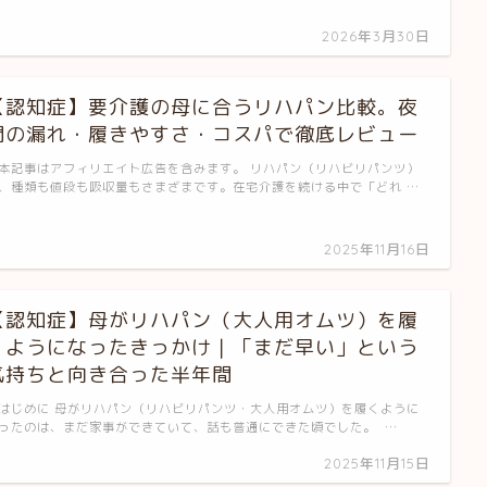
2026年3月30日
【認知症】要介護の母に合うリハパン比較。夜
間の漏れ・履きやすさ・コスパで徹底レビュー
本記事はアフィリエイト広告を含みます。 リハパン（リハビリパンツ）
、種類も値段も吸収量もさまざまです。在宅介護を続ける中で「どれ …
2025年11月16日
【認知症】母がリハパン（大人用オムツ）を履
くようになったきっかけ｜「まだ早い」という
気持ちと向き合った半年間
はじめに 母がリハパン（リハビリパンツ・大人用オムツ）を履くように
ったのは、まだ家事ができていて、話も普通にできた頃でした。 …
2025年11月15日