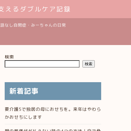
支えるダブルケア記録
発語なし自閉症・みーちゃんの日常
検索
検索
新着記事
要介護5で独居の母におせちを。来年はやわら
かおせちにします