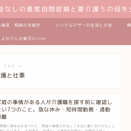
発語なしの重度自閉症娘と要介護５の母を
年後見・相続の手続き
シングルマザーの生活とお金
よかてんの楽天ROOM
 TAG ―
介護と仕事
家庭の事情がある人が介護職を探す前に確認し
たい7つのこと。急な休み・短時間勤務・通勤
距離
護職に興味はあるけれど、家庭の事情があると「本当に働けるのかな」と