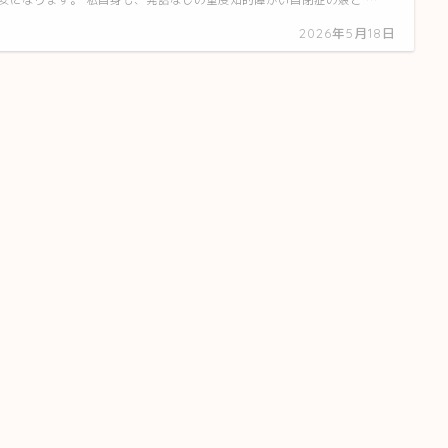
安になります。 私自身も、発語なしの重度知的障がい自閉症の娘と …
2026年5月18日