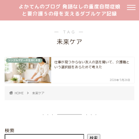
よかてんのブログ 発語なしの重度自閉症娘
と要介護５の母を支えるダブルケア記録
― TAG ―
未来ケア
シングルマザーの生活とお金
仕事が見つからない友人の話を聞いて、介護職と
いう選択肢をあらためて考えた
2026年5月26日
HOME
未来ケア
検索
検索