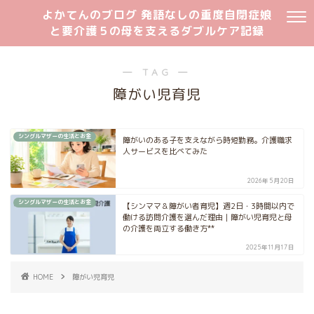
よかてんのブログ 発語なしの重度自閉症娘
と要介護５の母を支えるダブルケア記録
― TAG ―
障がい児育児
シングルマザーの生活とお金
障がいのある子を支えながら時短勤務。介護職求
人サービスを比べてみた
2026年5月20日
シングルマザーの生活とお金
【シンママ＆障がい者育児】週2日・3時間以内で
働ける訪問介護を選んだ理由｜障がい児育児と母
の介護を両立する働き方**
2025年11月17日
HOME
障がい児育児