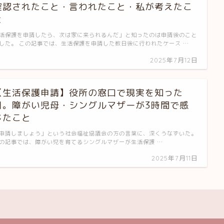
確認されたこと・言われたこと・私が考えたこ
と
活保護を申請したら、次は家に来られるんだ」と知ったのは申請後のこと
した。 この記事では、生活保護を申請した数日後に行われたケース …
2025年7月12日
【生活保護申請】役所の窓口で現実を知った
日。障がい児母・シングルマザーが3時間で感
じたこと
申請しましょう」という社会福祉協議会の方の言葉に、深くうなずいた。
の記事では、障がい児を育てるシングルマザーが生活保護 …
2025年7月11日