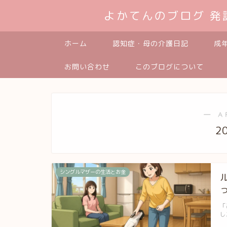
よかてんのブログ 
ホーム
認知症・母の介護日記
成
お問い合わせ
このブログについて
― A
2
シングルマザーの生活とお金
「
し