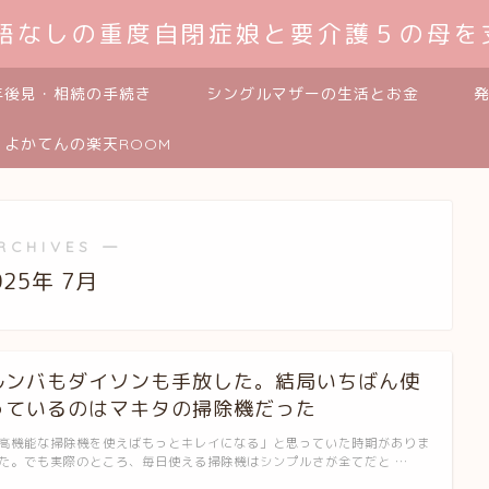
発語なしの重度自閉症娘と要介護５の母を
年後見・相続の手続き
シングルマザーの生活とお金
よかてんの楽天ROOM
RCHIVES ―
025年 7月
ルンバもダイソンも手放した。結局いちばん使
っているのはマキタの掃除機だった
高機能な掃除機を使えばもっとキレイになる」と思っていた時期がありま
た。でも実際のところ、毎日使える掃除機はシンプルさが全てだと …