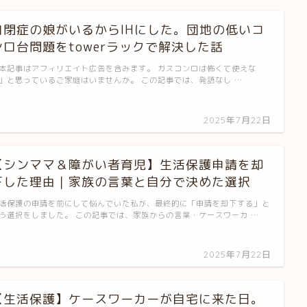
自閉症の娘がいるからIHにした。団地の低いコ
ンロ台問題をtowerラックで解決した話
本記事はアフィリエイト広告を含みます。 ガスコンロは怖くて使えな
」と思っているご家庭はいませんか。 この記事では、発語なし …
2025年7月22日
【シンママ＆障がい者育児】生活保護申請を却
下した理由｜家族の言葉と自分で決めた選択
活保護の申請を前にして悩んでいた私が、最終的に「申請を却下する」と
う選択をしました。 この記事では、家族からの言葉・ケースワーカ …
2025年7月22日
【生活保護】ケースワーカーが自宅に来た日。