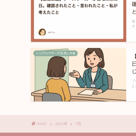
生
で
シングルマザーの生活とお金
「
こ
HOME
2025年
7月