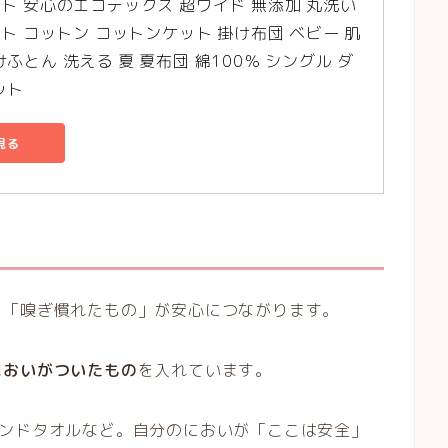
ット 安心のエコテックス 超ワイド 無添加 丸洗い
ット コットン コットンケット 掛け布団 ベビー 肌
ふとん 洗える 夏 夏布団 綿100％ シングル ダ
ット
見る
り「嗅ぎ慣れたもの」が安心につながります。
においがついたもの
を入れています。
ハンドタオルなど。自分のにおいが「ここは安全」