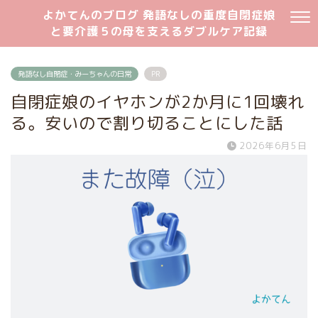
よかてんのブログ 発語なしの重度自閉症娘
と要介護５の母を支えるダブルケア記録
発語なし自閉症・みーちゃんの日常
PR
自閉症娘のイヤホンが2か月に1回壊れ
る。安いので割り切ることにした話
2026年6月5日