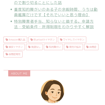
ので割り切ることにした話
重度知的障がいのある子の余暇時間、うちは動
画鑑賞だけです【それでいいと思う理由】
特別障害者手当、知らないと損する。申請方
法・受給条件・所得制限をわかりやすく解説
Amazon購入品
Bluetoothイヤホン
ワイヤレスイヤホン
格安イヤホン
発語なし
知的障がい
育児の悩み
自閉症
自閉症育児
ABOUT ME