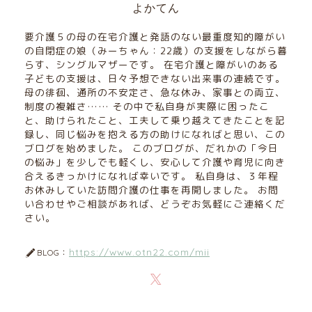
よかてん
要介護５の母の在宅介護と発語のない最重度知的障がい
の自閉症の娘（みーちゃん：22歳）の支援をしながら暮
らす、シングルマザーです。 在宅介護と障がいのある
子どもの支援は、日々予想できない出来事の連続です。
母の徘徊、通所の不安定さ、急な休み、家事との両立、
制度の複雑さ…… その中で私自身が実際に困ったこ
と、助けられたこと、工夫して乗り越えてきたことを記
録し、同じ悩みを抱える方の助けになればと思い、この
ブログを始めました。 このブログが、だれかの「今日
の悩み」を少しでも軽くし、安心して介護や育児に向き
合えるきっかけになれば幸いです。 私自身は、３年程
お休みしていた訪問介護の仕事を再開しました。 お問
い合わせやご相談があれば、どうぞお気軽にご連絡くだ
さい。
https://www.otn22.com/mii
BLOG：