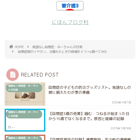
にほんブログ村
HOME
発語なし自閉症・みーちゃんの日常
自閉症娘のイヤホン、次壊れたときの候補を４つ＋α調べてみた
RELATED POST
発語なし自閉症・みーちゃ
自閉症の子どもの防災グッズリスト。発語なしの
んの日常
娘に揃えたわが家の準備
2026年4月7日
発語なし自閉症・みーちゃ
【自閉症3歳の他害】噛む・つねるが始まった日
んの日常
から15歳でなくなるまで。原因と経緯の記録
2025年5月18日
発語なし自閉症・みーちゃ
【自閉症育児の記録】通園施設・年少組の連絡帳