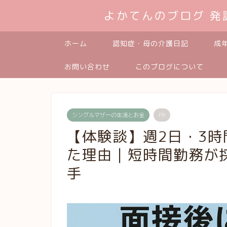
よかてんのブログ 
ホーム
認知症・母の介護日記
成
お問い合わせ
このブログについて
シングルマザーの生活とお金
PR
【体験談】週2日・3
た理由｜短時間勤務が
手