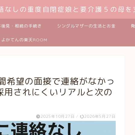
発語なしの重度自閉症娘と要介護５の母を
年後見・相続の手続き
シングルマザーの生活とお金
よかてんの楽天ROOM
時間希望の面接で連絡がなかっ
採用されにくいリアルと次の
2025年10月27日
/
2026年5月27日