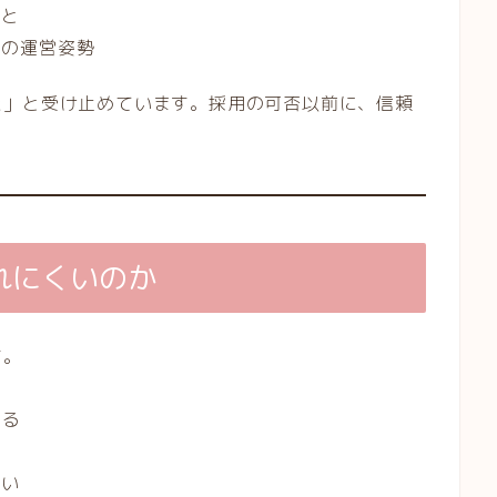
こと
所の運営姿勢
た」と受け止めています。採用の可否以前に、信頼
れにくいのか
す。
れる
ン
ない