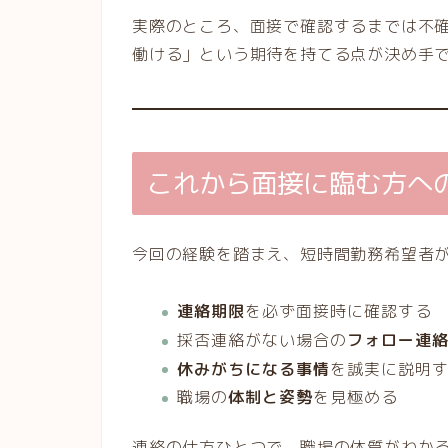
実際のところ、面接で確認するまでは不
働ける」という期待を持てる点が決め手
これから面接に臨む方へ
今回の経験を踏まえ、短時間勤務希望者
連絡期限
を必ず面接時に確認する
採否連絡がない場合の
フォロー連
休みがちになる事情
を誠実に説明
職場の
体制と姿勢
を見極める
連絡の仕方ひとつで、職場の体質がわか