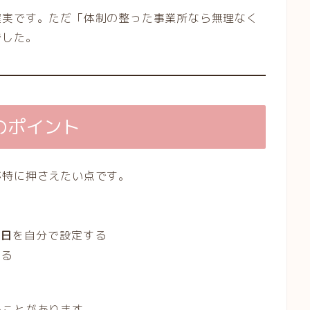
確実です。ただ「体制の整った事業所なら無理なく
でした。
のポイント
が特に押さえたい点です。
絡日
を自分で設定する
する
ることがあります。