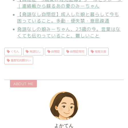
｜連絡帳から蘇るあの夏のみーちゃん
【発語なし自閉症】成人した娘と暮らして今も
困っていること。多動・便失禁・意思疎通
発語なしの娘みーちゃん、23歳の今。言葉はな
くても伝わっていること、難しいこと
くもん
発語なし
自閉症
自閉症育児
視覚支援
重度知的障がい
ABOUT ME
よかてん