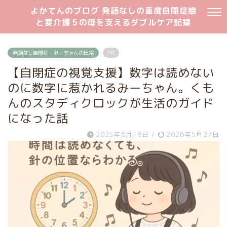
よかてんのブログ 発語なしの重度自閉症娘
と要介護５の母を支えるダブルケア記録
発語なし自閉症・みーちゃんの日常
PR
【自閉症の視覚支援】数字は読めない
のに数字に惹かれるみーちゃん。くも
んのスタディクロックが生活のガイド
になった話
2025年6月18日
/
2026年5月27日