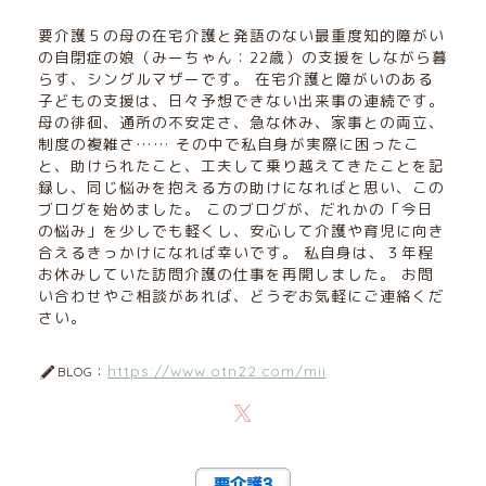
要介護５の母の在宅介護と発語のない最重度知的障がい
の自閉症の娘（みーちゃん：22歳）の支援をしながら暮
らす、シングルマザーです。 在宅介護と障がいのある
子どもの支援は、日々予想できない出来事の連続です。
母の徘徊、通所の不安定さ、急な休み、家事との両立、
制度の複雑さ…… その中で私自身が実際に困ったこ
と、助けられたこと、工夫して乗り越えてきたことを記
録し、同じ悩みを抱える方の助けになればと思い、この
ブログを始めました。 このブログが、だれかの「今日
の悩み」を少しでも軽くし、安心して介護や育児に向き
合えるきっかけになれば幸いです。 私自身は、３年程
お休みしていた訪問介護の仕事を再開しました。 お問
い合わせやご相談があれば、どうぞお気軽にご連絡くだ
さい。
https://www.otn22.com/mii
BLOG：