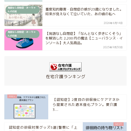
発語なし自閉症・みーちゃ
重度知的障害・自閉症の娘が23歳になりました。
んの日常
将来が見えなくて泣いていた、あの頃の私へ
2026年6月14日
発語なし自閉症・みーちゃ
【発語なし自閉症】「なんとなく歩きにくそう」
んの日常
を解消した 2,200 円の魔法【ニューバランス・イ
ンソール】大人気商品。
2025年9月30日
在宅介護ランキング
【認知症】2度目の徘徊後にケアマネか
ら提案された週末強化プラン。要介護
3...
認知症の徘徊対策グッズ5選|警察に「上