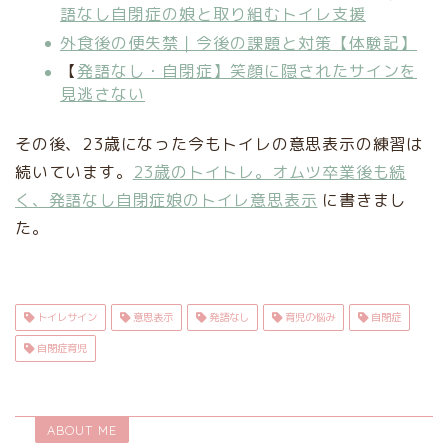
語なし自閉症の娘と取り組むトイレ支援
外食後の便失禁｜今後の課題と対策【体験記】
【
発語なし・自閉症】笑顔に隠されたサインを
見逃さない
その後、23歳になった今もトイレの意思表示の練習は
続いています。
23歳のトイトレ。オムツ卒業後も続
く、発語なし自閉症娘のトイレ意思表示
に書きまし
た。
トイレサイン
意思表示
発語なし
育児の悩み
自閉症
自閉症育児
ABOUT ME