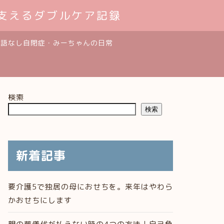
支えるダブルケア記録
発語なし自閉症・みーちゃんの日常
検索
検索
新着記事
要介護5で独居の母におせちを。来年はやわら
かおせちにします