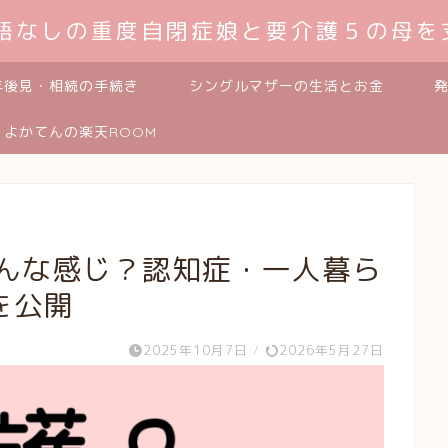
発語なしの重度自閉症娘と要介護５の母を
年後見・相続の手続き
シングルマザーの生活とお金
よかてんの楽天ROOM
どんな感じ？認知症・一人暮ら
を公開
2025年10月7日
/
2026年5月27日