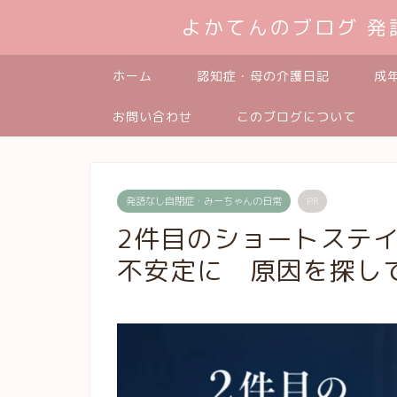
よかてんのブログ 
ホーム
認知症・母の介護日記
成
お問い合わせ
このブログについて
発語なし自閉症・みーちゃんの日常
PR
2件目のショートステ
不安定に 原因を探し