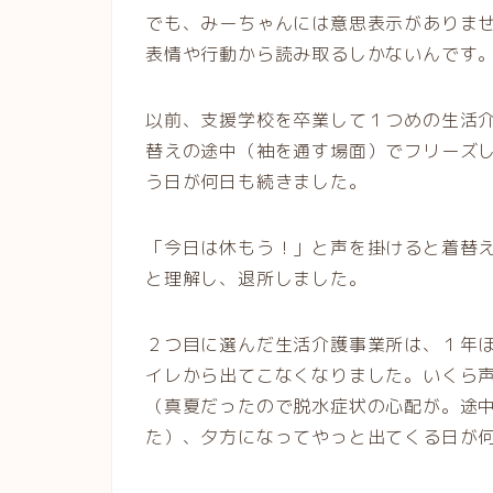
でも、みーちゃんには意思表示がありま
表情や行動から読み取るしかないんです
以前、支援学校を卒業して１つめの生活
替えの途中（袖を通す場面）でフリーズ
う日が何日も続きました。
「今日は休もう！」と声を掛けると着替
と理解し、退所しました。
２つ目に選んだ生活介護事業所は、１年
イレから出てこなくなりました。いくら
（真夏だったので脱水症状の心配が。途
た）、夕方になってやっと出てくる日が