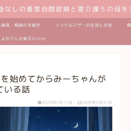
発語なしの重度自閉症娘と要介護５の母を
年後見・相続の手続き
シングルマザーの生活とお金
よかてんの楽天ROOM
イを始めてからみーちゃんが
ている話
2026年5月11日
/
2026年5月27日